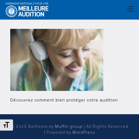
Découvrez comment bien protéger votre audition
Changer la taille de la police
© 2026 Betheme by
Muffin group
| All Rights Reserved
| Powered by
WordPress