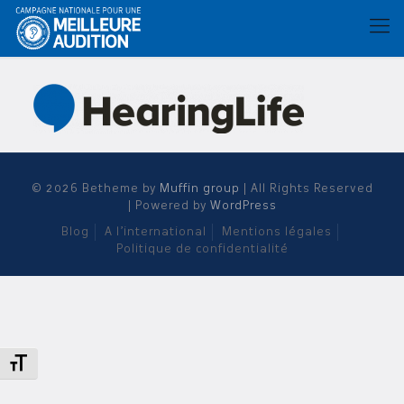
© 2026 Betheme by
Muffin group
| All Rights Reserved
| Powered by
WordPress
Blog
A l’international
Mentions légales
Politique de confidentialité
Changer la taille de la police