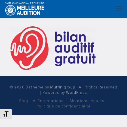
© 2026 Betheme by
Muffin group
| All Rights Reserved
| Powered by
WordPress
Blog
A l’international
Mentions légales
Politique de confidentialité
Changer la taille de la police