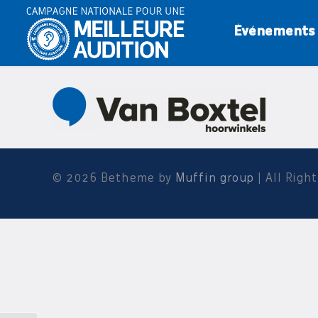
Événements
© 2026 Betheme by
Muffin group
| All Righ