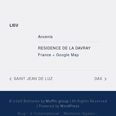
LIEU
Ancenis
RESIDENCE DE LA DAVRAY
France
+ Google Map
SAINT JEAN DE LUZ
DAX
© 2026 Betheme by
Muffin group
| All Rights Reserved
| Powered by
WordPress
Blog
A l’international
Mentions légales