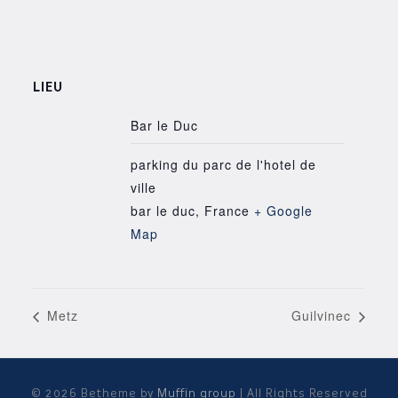
LIEU
Bar le Duc
parking du parc de l'hotel de
ville
bar le duc
,
France
+ Google
Map
Metz
Guilvinec
© 2026 Betheme by
Muffin group
| All Rights Reserved