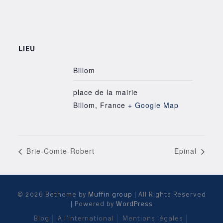
LIEU
Billom
place de la mairie
Billom
,
France
+ Google Map
Brie-Comte-Robert
Epinal
© 2026 Betheme by
Muffin group
| All Rights Reserved
| Powered by
WordPress
Blog
A l’international
Mentions légales