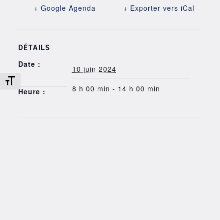
+ Google Agenda
+ Exporter vers iCal
DÉTAILS
Date :
10 juin 2024
Changer la taille de la police
8 h 00 min - 14 h 00 min
Heure :