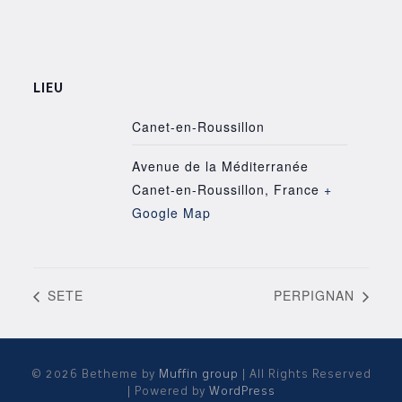
LIEU
Canet-en-Roussillon
Avenue de la Méditerranée
Canet-en-Roussillon
,
France
+
Google Map
SETE
PERPIGNAN
© 2026 Betheme by
Muffin group
| All Rights Reserved
| Powered by
WordPress