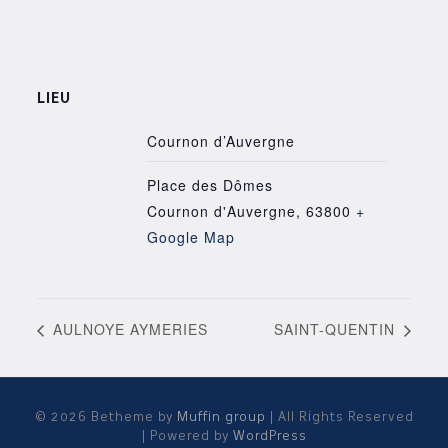
LIEU
Cournon d’Auvergne
Place des Dômes
Cournon d'Auvergne
,
63800
+
Google Map
AULNOYE AYMERIES
SAINT-QUENTIN
© 2026 Betheme by
Muffin group
| All Rights Reserved
| Powered by
WordPress