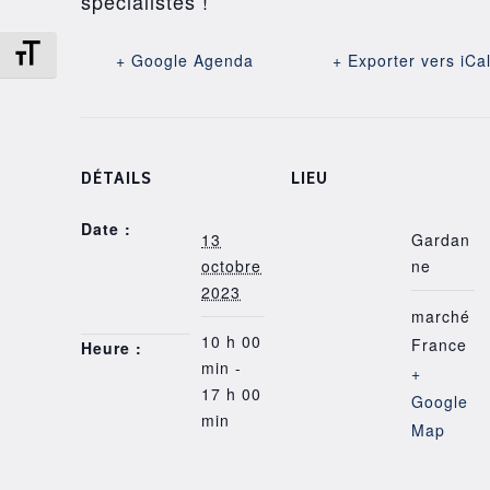
spécialistes !
Changer la taille de la police
+ Google Agenda
+ Exporter vers iCa
DÉTAILS
LIEU
Date :
13
Gardan
octobre
ne
2023
marché
10 h 00
France
Heure :
min -
+
17 h 00
Google
min
Map