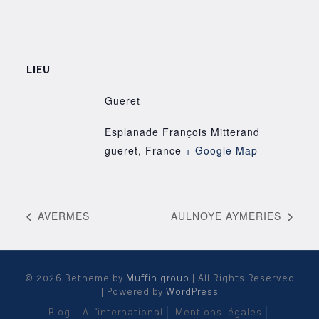
LIEU
Gueret
Esplanade François Mitterand
gueret
,
France
+ Google Map
AVERMES
AULNOYE AYMERIES
© 2026 Betheme by
Muffin group
| All Rights Reserved
| Powered by
WordPress
Blog
A l’international
Mentions légales