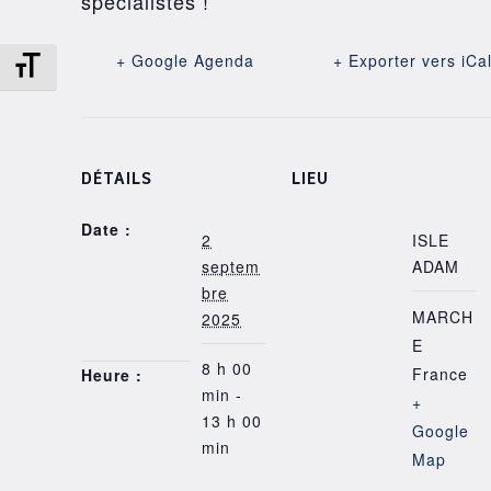
spécialistes !
+ Google Agenda
+ Exporter vers iCa
Changer la taille de la police
DÉTAILS
LIEU
Date :
2
ISLE
septem
ADAM
bre
MARCH
2025
E
8 h 00
France
Heure :
min -
+
13 h 00
Google
min
Map