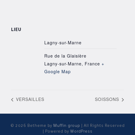
LIEU
Lagny-sur-Marne
Rue de la Glaisière
Lagny-sur-Marne
,
France
+
Google Map
VERSAILLES
SOISSONS
© 2026 Betheme by
Muffin group
| All Rights Reserved
| Powered by
WordPress