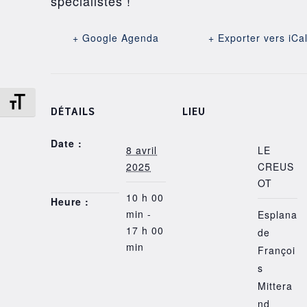
spécialistes !
+ Google Agenda
+ Exporter vers iCa
Changer la taille de la police
DÉTAILS
LIEU
Date :
8 avril
LE
2025
CREUS
OT
10 h 00
Heure :
min -
Esplana
17 h 00
de
min
Françoi
s
Mittera
nd