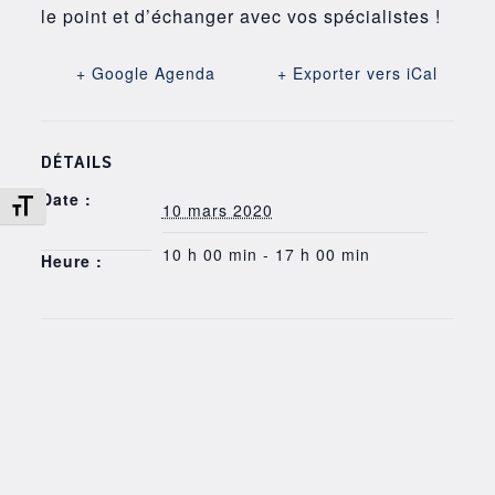
le point et d’échanger avec vos spécialistes !
+ Google Agenda
+ Exporter vers iCal
DÉTAILS
Date :
Changer la taille de la police
10 mars 2020
10 h 00 min - 17 h 00 min
Heure :