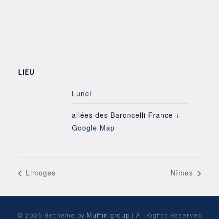
LIEU
Lunel
allées des Baroncelli
France
+
Google Map
Limoges
Nîmes
© 2026 Betheme by
Muffin group
| All Rights Reserved