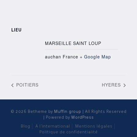
LIEU
MARSEILLE SAINT LOUP
auchan
France
+ Google Map
POITIERS
HYERES
© 2026 Betheme by
Muffin group
| All Rights Reserved
| Powered by
WordPress
Blog
A l’international
Mentions légales
Politique de confidentialité