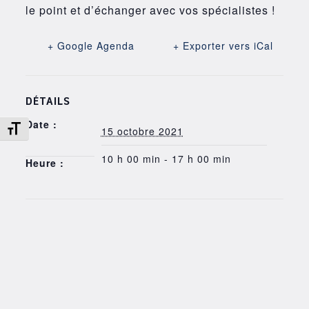
le point et d’échanger avec vos spécialistes !
+ Google Agenda
+ Exporter vers iCal
DÉTAILS
Date :
Changer la taille de la police
15 octobre 2021
10 h 00 min - 17 h 00 min
Heure :