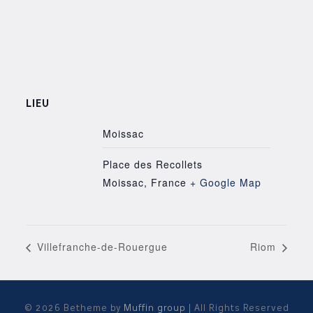
LIEU
Moissac
Place des Recollets
Moissac
,
France
+ Google Map
Villefranche-de-Rouergue
Riom
© 2026 Betheme by
Muffin group
| All Rights Reserved