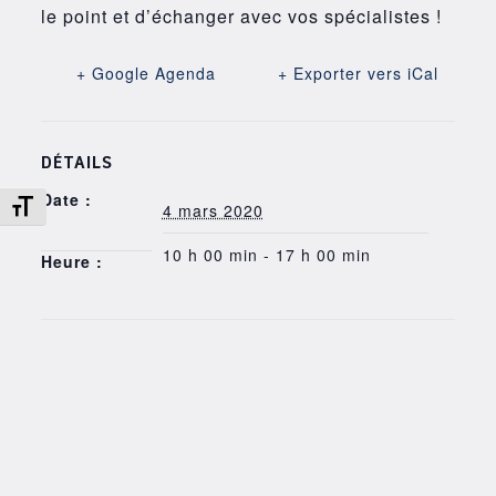
le point et d’échanger avec vos spécialistes !
+ Google Agenda
+ Exporter vers iCal
DÉTAILS
Date :
Changer la taille de la police
4 mars 2020
10 h 00 min - 17 h 00 min
Heure :