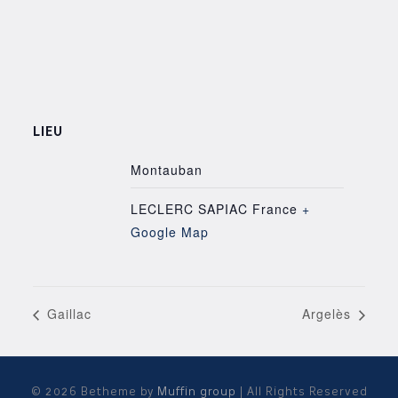
LIEU
Montauban
LECLERC SAPIAC
France
+
Google Map
Gaillac
Argelès
© 2026 Betheme by
Muffin group
| All Rights Reserved