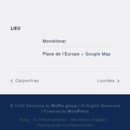
LIEU
Montélimar
Place de l'Europe
+ Google Map
Carpentras
Lourdes
© 2026 Betheme by
Muffin group
| All Rights Reserved
| Powered by
WordPress
Blog
A l’international
Mentions légales
Politique de confidentialité