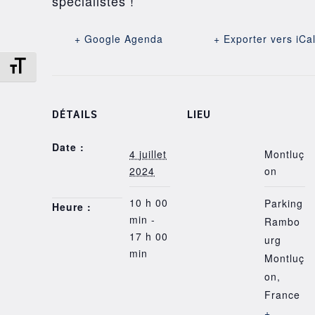
spécialistes !
+ Google Agenda
+ Exporter vers iCa
Changer la taille de la police
DÉTAILS
LIEU
Date :
4 juillet
Montluç
2024
on
10 h 00
Parking
Heure :
min -
Rambo
17 h 00
urg
min
Montluç
on
,
France
+