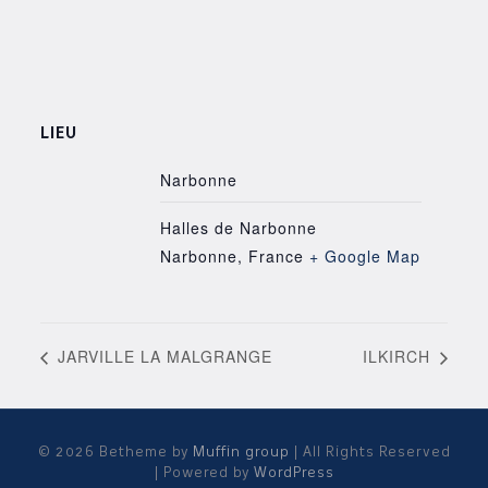
LIEU
Narbonne
Halles de Narbonne
Narbonne
,
France
+ Google Map
JARVILLE LA MALGRANGE
ILKIRCH
© 2026 Betheme by
Muffin group
| All Rights Reserved
| Powered by
WordPress