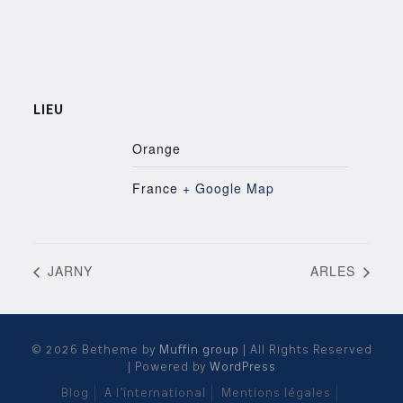
LIEU
Orange
France
+ Google Map
JARNY
ARLES
© 2026 Betheme by
Muffin group
| All Rights Reserved
| Powered by
WordPress
Blog
A l’international
Mentions légales