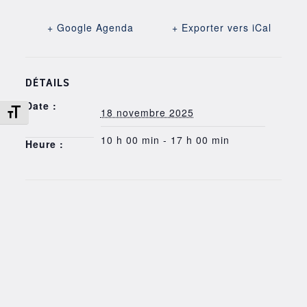
+ Google Agenda
+ Exporter vers iCal
DÉTAILS
Date :
Changer la taille de la police
18 novembre 2025
10 h 00 min - 17 h 00 min
Heure :