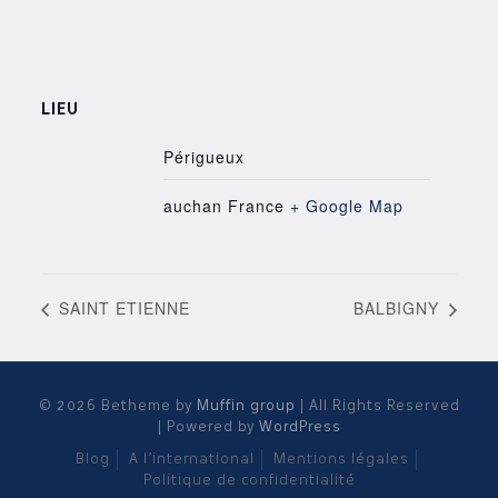
LIEU
Périgueux
auchan
France
+ Google Map
SAINT ETIENNE
BALBIGNY
© 2026 Betheme by
Muffin group
| All Rights Reserved
| Powered by
WordPress
Blog
A l’international
Mentions légales
Politique de confidentialité