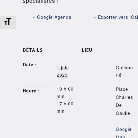
spécialistes !
+ Google Agenda
+ Exporter vers iCa
Changer la taille de la police
DÉTAILS
LIEU
Date :
1 juin
Quimpe
2023
rlé
10 h 00
Place
Heure :
min -
Charles
17 h 00
De
min
Gaulle
+
Google
Map