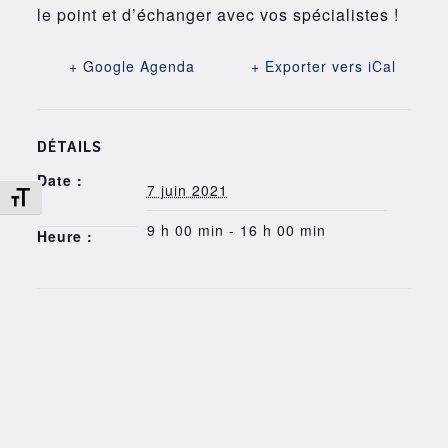
le point et d’échanger avec vos spécialistes !
+ Google Agenda
+ Exporter vers iCal
DÉTAILS
Date :
7 juin 2021
Changer la taille de la police
9 h 00 min - 16 h 00 min
Heure :