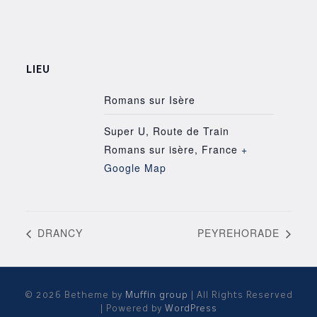
LIEU
Romans sur Isère
Super U, Route de Train
Romans sur isère
,
France
+
Google Map
DRANCY
PEYREHORADE
© 2026 Betheme by
Muffin group
| All Rights Reserved
| Powered by
WordPress