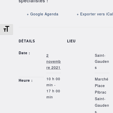
spécialistes !
+ Google Agenda
+ Exporter vers iCa
Changer la taille de la police
DÉTAILS
LIEU
Date :
2
Saint-
novemb
Gauden
re 2021
s
10 h 00
Marché
Heure :
min -
Place
17 h 00
Pibrac
min
Saint-
Gauden
s
,