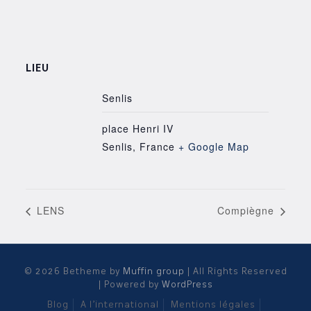
LIEU
Senlis
place Henri IV
Senlis
,
France
+ Google Map
LENS
Compiègne
© 2026 Betheme by
Muffin group
| All Rights Reserved
| Powered by
WordPress
Blog
A l’international
Mentions légales