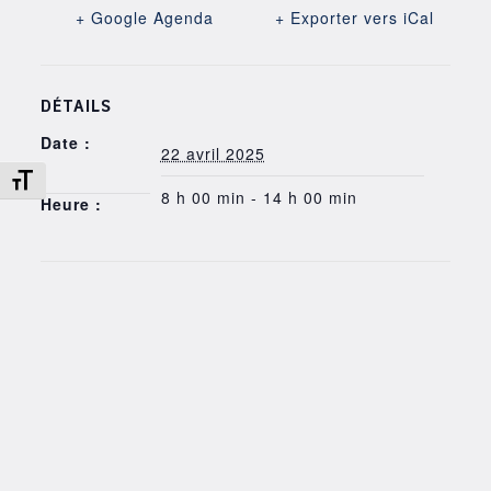
+ Google Agenda
+ Exporter vers iCal
DÉTAILS
Date :
22 avril 2025
Changer la taille de la police
8 h 00 min - 14 h 00 min
Heure :