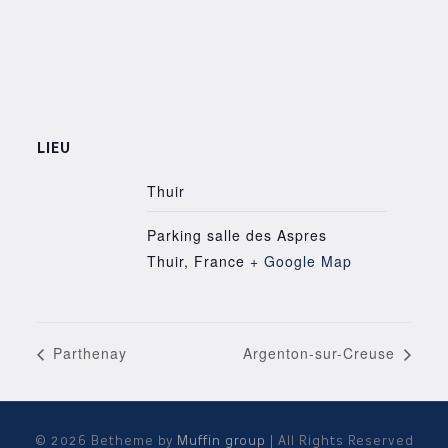
LIEU
Thuir
Parking salle des Aspres
Thuir
,
France
+ Google Map
Parthenay
Argenton-sur-Creuse
© 2026 Betheme by
Muffin group
| All Rights Reserved