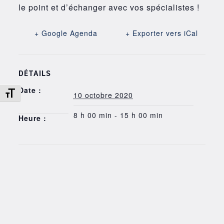
le point et d’échanger avec vos spécialistes !
+ Google Agenda
+ Exporter vers iCal
DÉTAILS
Date :
Changer la taille de la police
10 octobre 2020
8 h 00 min - 15 h 00 min
Heure :