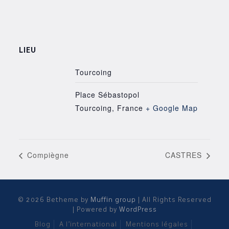
LIEU
Tourcoing
Place Sébastopol
Tourcoing
,
France
+ Google Map
Compiègne
CASTRES
© 2026 Betheme by
Muffin group
| All Rights Reserved
| Powered by
WordPress
Blog
A l’international
Mentions légales