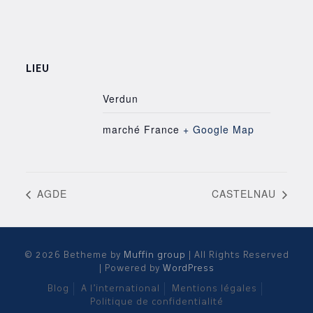
LIEU
Verdun
marché
France
+ Google Map
AGDE
CASTELNAU
© 2026 Betheme by
Muffin group
| All Rights Reserved
| Powered by
WordPress
Blog
A l’international
Mentions légales
Politique de confidentialité