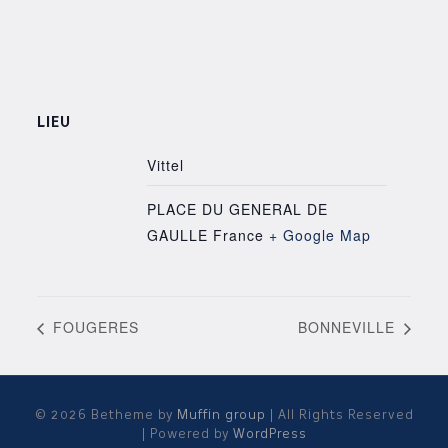
LIEU
Vittel
PLACE DU GENERAL DE
GAULLE
France
+ Google Map
FOUGERES
BONNEVILLE
© 2026 Betheme by
Muffin group
| All Rights Reserved
| Powered by
WordPress