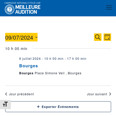
09/07/2024
Reche
Nav
Recherche
Jour
de
et
Sélectionnez
10 h 00 min
vue
une
naviga
date.
év
9 juillet 2024 - 10 h 00 min
-
17 h 00 min
de
Bourges
vues
Bourges
Place Simone Veil , Bourges
Évène
Jour précédent
Jour suivant
Changer la taille de la police
Exporter Évènements