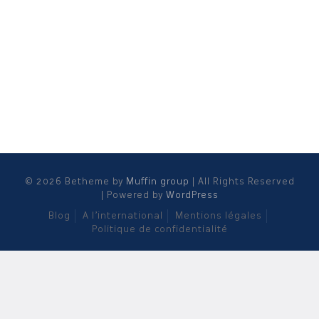
© 2026 Betheme by
Muffin group
| All Rights Reserved
| Powered by
WordPress
Blog
A l’international
Mentions légales
Politique de confidentialité