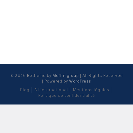
© 2026 Betheme by
Muffin group
| All Rights Reserved
| Powered by
WordPress
Blog
A l’international
Mentions légales
Politique de confidentialité