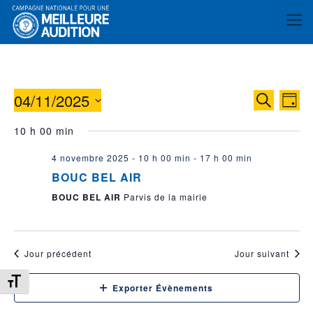
04/11/2025
Reche
Nav
Recherche
Jour
de
et
Sélectionnez
10 h 00 min
vue
une
naviga
date.
év
4 novembre 2025 - 10 h 00 min
-
17 h 00 min
de
BOUC BEL AIR
vues
BOUC BEL AIR
Parvis de la mairie
Évène
Jour précédent
Jour suivant
Changer la taille de la police
Exporter Évènements