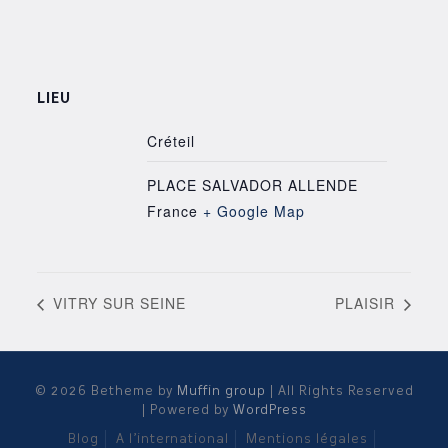
LIEU
Créteil
PLACE SALVADOR ALLENDE
France
+ Google Map
VITRY SUR SEINE
PLAISIR
© 2026 Betheme by
Muffin group
| All Rights Reserved
| Powered by
WordPress
Blog
A l’international
Mentions légales