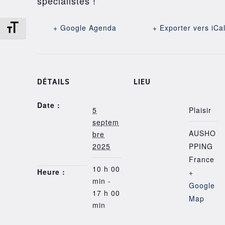
spécialistes !
Changer la taille de la police
+ Google Agenda
+ Exporter vers iCa
DÉTAILS
LIEU
Date :
5
Plaisir
septem
AUSHO
bre
2025
PPING
France
10 h 00
Heure :
+
min -
Google
17 h 00
Map
min