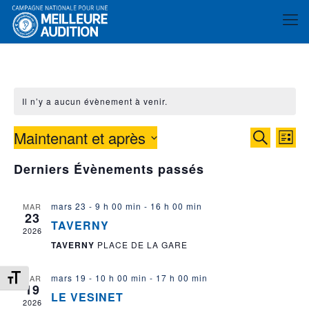
Il n’y a aucun évènement à venir.
Maintenant et après
Reche
Nav
Recherche
Liste
de
et
Sélectionnez
Derniers Évènements passés
vue
une
naviga
date.
év
de
mars 23 - 9 h 00 min
-
16 h 00 min
MAR
23
vues
TAVERNY
2026
Évène
TAVERNY
PLACE DE LA GARE
Changer la taille de la police
mars 19 - 10 h 00 min
-
17 h 00 min
MAR
19
LE VESINET
2026