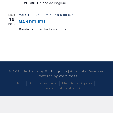
LE VESINET
place de l'église
mars 19 - 8 h 00 min
-
13 h 00 min
MAR
19
MANDELIEU
2026
Mandelieu
marche la napoule
© 2026 Betheme by
Muffin group
| All Rights Reserved
| Powered by
WordPress
Blog
A l’international
Mentions légales
Politique de confidentialité