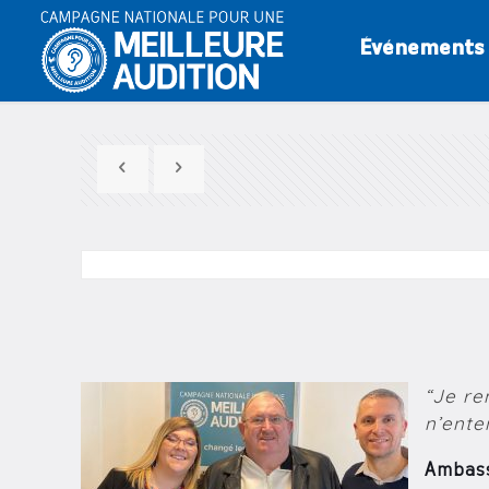
Événements
“Je re
n’ente
Ambass