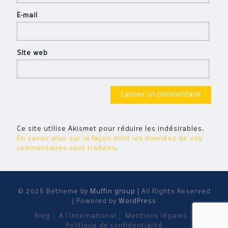
E-mail
Site web
Ce site utilise Akismet pour réduire les indésirables.
En savoir plus sur la façon dont les données de vos
commentaires sont traitées
.
© 2026 Betheme by
Muffin group
| All Rights Reserved
| Powered by
WordPress
Blog
A l’international
Mentions légales
Politique de confidentialité