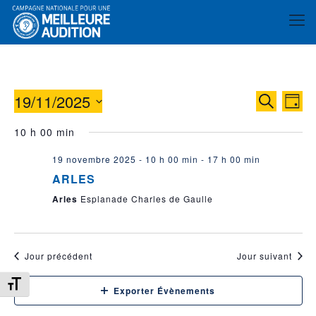
19/11/2025
Reche
Nav
Recherche
Jour
de
et
Sélectionnez
10 h 00 min
vue
une
naviga
date.
év
19 novembre 2025 - 10 h 00 min
-
17 h 00 min
de
ARLES
vues
Arles
Esplanade Charles de Gaulle
Évène
Jour précédent
Jour suivant
Changer la taille de la police
Exporter Évènements