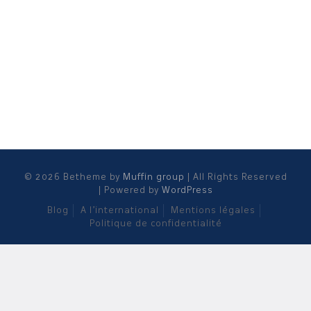
© 2026 Betheme by
Muffin group
| All Rights Reserved
| Powered by
WordPress
Blog
A l’international
Mentions légales
Politique de confidentialité