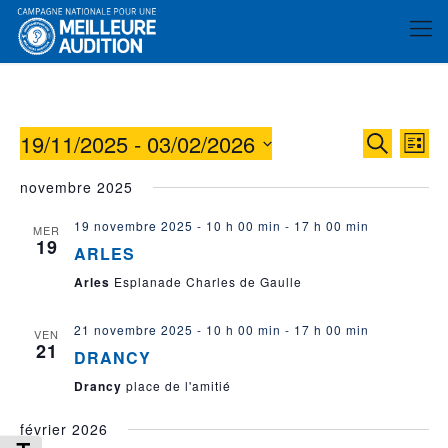
19/11/2025
 - 
03/02/2026
Reche
Nav
Recherche
Liste
de
et
Sélectionnez
novembre 2025
vue
une
naviga
date.
év
19 novembre 2025 - 10 h 00 min
-
17 h 00 min
de
MER
19
ARLES
vues
Arles
Esplanade Charles de Gaulle
Évène
21 novembre 2025 - 10 h 00 min
-
17 h 00 min
VEN
21
DRANCY
Drancy
place de l'amitié
février 2026