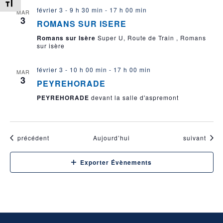
Changer la taille de la police
février 3 - 9 h 30 min
-
17 h 00 min
MAR
3
ROMANS SUR ISERE
Romans sur Isère
Super U, Route de Train , Romans
sur isère
février 3 - 10 h 00 min
-
17 h 00 min
MAR
3
PEYREHORADE
PEYREHORADE
devant la salle d'aspremont
Évènements
Évènements
précédent
Aujourd’hui
suivant
Exporter Évènements