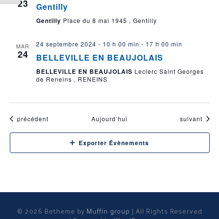
23
Gentilly
Gentilly
Place du 8 mai 1945 , Gentilly
24 septembre 2024 - 10 h 00 min
-
17 h 00 min
MAR
24
BELLEVILLE EN BEAUJOLAIS
BELLEVILLE EN BEAUJOLAIS
Leclerc Saint Georges
de Reneins , RENEINS
Évènements
Évènements
précédent
Aujourd’hui
suivant
Exporter Évènements
© 2026 Betheme by
Muffin group
| All Rights Reserved