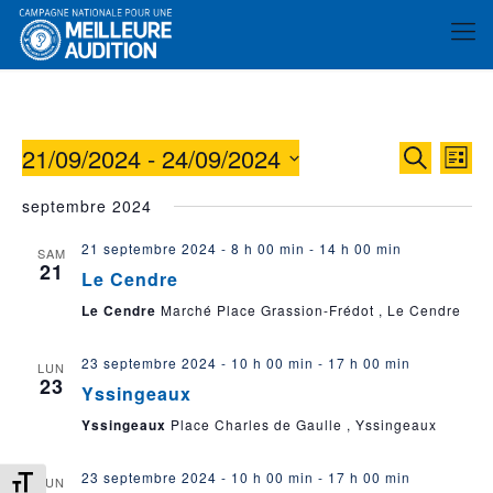
21/09/2024
 - 
24/09/2024
Reche
Nav
Recherche
Liste
de
et
Sélectionnez
septembre 2024
vue
une
naviga
date.
év
21 septembre 2024 - 8 h 00 min
-
14 h 00 min
de
SAM
21
Le Cendre
vues
Le Cendre
Marché Place Grassion-Frédot , Le Cendre
Évène
23 septembre 2024 - 10 h 00 min
-
17 h 00 min
LUN
23
Yssingeaux
Yssingeaux
Place Charles de Gaulle , Yssingeaux
23 septembre 2024 - 10 h 00 min
-
17 h 00 min
Changer la taille de la police
LUN