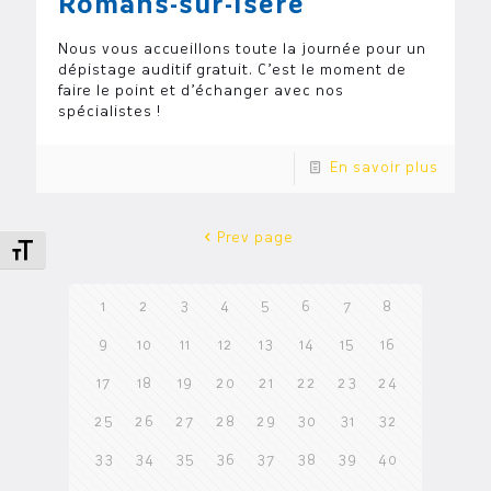
Romans-sur-Isère
Nous vous accueillons toute la journée pour un
dépistage auditif gratuit. C’est le moment de
faire le point et d’échanger avec nos
spécialistes !
En savoir plus
Prev page
Changer la taille de la police
1
2
3
4
5
6
7
8
9
10
11
12
13
14
15
16
17
18
19
20
21
22
23
24
25
26
27
28
29
30
31
32
33
34
35
36
37
38
39
40