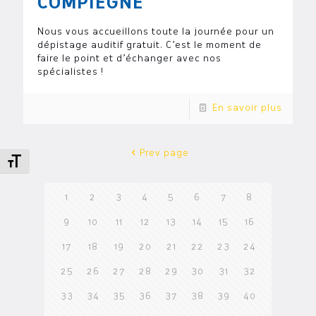
COMPIEGNE
Nous vous accueillons toute la journée pour un
dépistage auditif gratuit. C’est le moment de
faire le point et d’échanger avec nos
spécialistes !
En savoir plus
Prev page
Changer la taille de la police
1
2
3
4
5
6
7
8
9
10
11
12
13
14
15
16
17
18
19
20
21
22
23
24
25
26
27
28
29
30
31
32
33
34
35
36
37
38
39
40