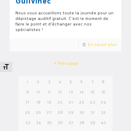
Guilvinec
Nous vous accueillons toute la journée pour un
dépistage auditif gratuit. C’est le moment de
faire le point et d’échanger avec nos
spécialistes !
En savoir plus
Prev page
Changer la taille de la police
1
2
3
4
5
6
7
8
9
10
11
12
13
14
15
16
17
18
19
20
21
22
23
24
25
26
27
28
29
30
31
32
33
34
35
36
37
38
39
40