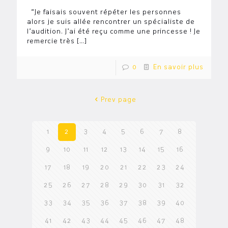
“Je faisais souvent répéter les personnes
alors je suis allée rencontrer un spécialiste de
l’audition. J’ai été reçu comme une princesse ! Je
remercie très
[…]
0
En savoir plus
Prev page
1
2
3
4
5
6
7
8
9
10
11
12
13
14
15
16
17
18
19
20
21
22
23
24
25
26
27
28
29
30
31
32
33
34
35
36
37
38
39
40
41
42
43
44
45
46
47
48