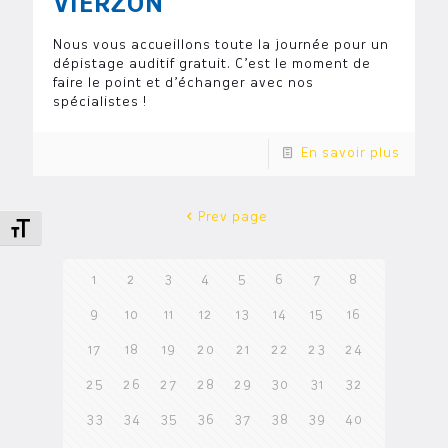
VIERZON
Nous vous accueillons toute la journée pour un
dépistage auditif gratuit. C’est le moment de
faire le point et d’échanger avec nos
spécialistes !
En savoir plus
Prev page
Changer la taille de la police
1
2
3
4
5
6
7
8
9
10
11
12
13
14
15
16
17
18
19
20
21
22
23
24
25
26
27
28
29
30
31
32
33
34
35
36
37
38
39
40