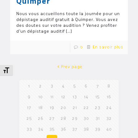
Quimper
Nous vous accueillons toute la journée pour un
dépistage auditif gratuit à Quimper. Vous avez
des doutes sur votre audition ? Venez profiter
d’un dépistage auditif
[…]
0
En savoir plus
Prev page
Changer la taille de la police
1
2
3
4
5
6
7
8
9
10
11
12
13
14
15
16
17
18
19
20
21
22
23
24
25
26
27
28
29
30
31
32
33
34
35
36
37
38
39
40