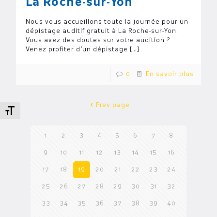
La Roche-sur-Yon
Nous vous accueillons toute la journée pour un
dépistage auditif gratuit à La Roche-sur-Yon.
Vous avez des doutes sur votre audition ?
Venez profiter d’un dépistage
[…]
0
En savoir plus
Prev page
Changer la taille de la police
1
2
3
4
5
6
7
8
9
10
11
12
13
14
15
16
17
18
19
20
21
22
23
24
25
26
27
28
29
30
31
32
33
34
35
36
37
38
39
40