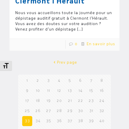
Clermont l’Hérault
Nous vous accueillons toute la journée pour un
dépistage auditif gratuit à Clermont l’Hérault.
Vous avez des doutes sur votre audition ?
Venez profiter d’un dépistage
[…]
0
En savoir plus
Prev page
Changer la taille de la police
1
2
3
4
5
6
7
8
9
10
11
12
13
14
15
16
17
18
19
20
21
22
23
24
25
26
27
28
29
30
31
32
33
34
35
36
37
38
39
40